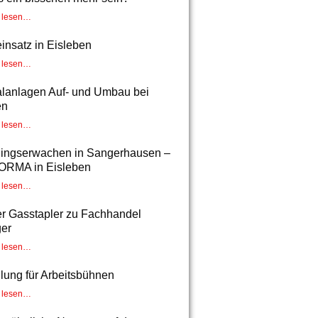
r lesen…
insatz in Eisleben
r lesen…
lanlagen Auf- und Umbau bei
en
r lesen…
lingserwachen in Sangerhausen –
RMA in Eisleben
r lesen…
r Gasstapler zu Fachhandel
ger
r lesen…
lung für Arbeitsbühnen
r lesen…