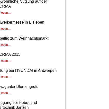
wöhnliche Nutzung auf der
ORMA
r lesen…
werkermesse in Eisleben
r lesen…
Abellio zum Weihnachtsmarkt
r lesen…
ORMA 2015
r lesen…
lung bei HYUNDAI in Antwerpen
r lesen…
avaganter Blumengruß
r lesen…
ugang bei Hebe- und
ertechnik Janzen