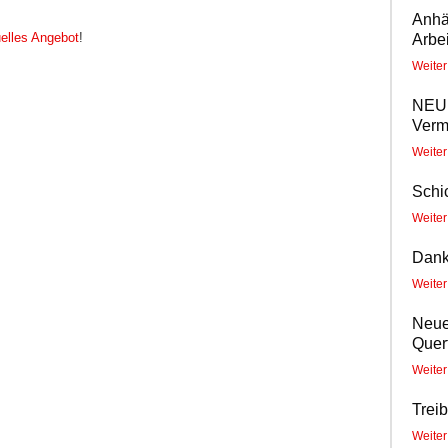
Anhä
uelles Angebot
!
Arbe
Weite
NEU!
Verm
Weite
Schi
Weite
Dank
Weite
Neue
Querf
Weite
Trei
Weite