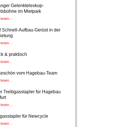
nger Gelenkteleskop-
itsbühne im Mietpark
r lesen…
 Schnell-Aufbau-Gerüst in der
ietung
r lesen…
ck & praktisch
r lesen…
eschön vom Hagebau-Team
r lesen…
r Treibgasstapler für Hagebau
urt
r lesen…
bgasstapler für Newcycle
r lesen…