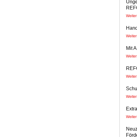
Unge
REF
Weite
Hand
Weite
Mit 
Weite
REF
Weite
Schu
Weite
Extr
Weite
Neuz
Förd