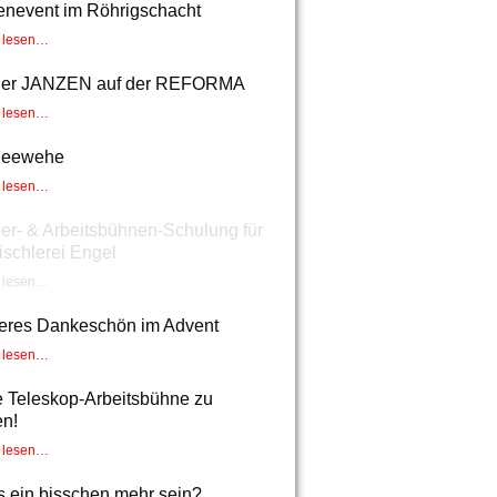
enevent im Röhrigschacht
r lesen…
ler JANZEN auf der REFORMA
r lesen…
neewehe
r lesen…
ler- & Arbeitsbühnen-Schulung für
ischlerei Engel
r lesen…
eres Dankeschön im Advent
r lesen…
 Teleskop-Arbeitsbühne zu
en!
r lesen…
's ein bisschen mehr sein?