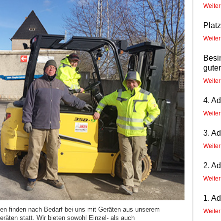
Weite
Plat
Weite
Besi
guten
Weite
4. A
Weite
3. A
Weite
2. A
Weite
1. A
en finden nach Bedarf bei uns mit Geräten aus unserem
Weite
räten statt. Wir bieten sowohl Einzel- als auch