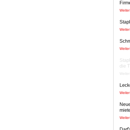
Firm
Weite
Stap
Weite
Sch
Weite
Stap
die T
Weite
Leck
Weite
Neue
miet
Weite
Darf