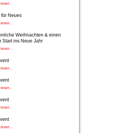
r lesen…
z für Neues
r lesen…
nnliche Weihnachten & einen
 Start ins Neue Jahr
r lesen…
dvent
r lesen…
dvent
r lesen…
dvent
r lesen…
dvent
r lesen…