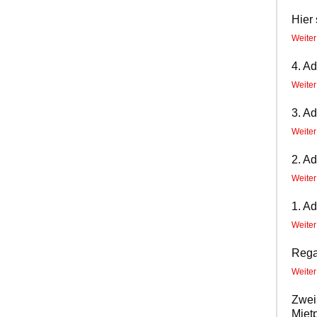
Hier 
Weite
4. A
Weite
3. A
Weite
2. A
Weite
1. A
Weite
Rega
Weite
Zwei
Miet