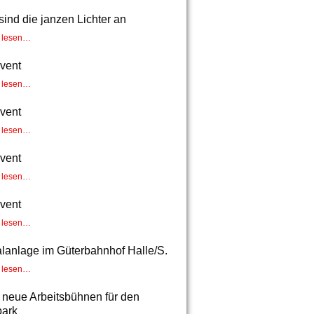
sind die janzen Lichter an
r lesen…
dvent
r lesen…
dvent
r lesen…
dvent
r lesen…
dvent
r lesen…
lanlage im Güterbahnhof Halle/S.
r lesen…
 neue Arbeitsbühnen für den
park