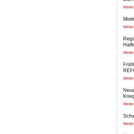
Weite
Miete
Weite
Rega
Half
Weite
Früh
REFO
Weite
Neue
Krie
Weite
Schu
Weite