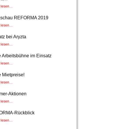
r lesen…
kschau REFORMA 2019
r lesen…
tz bei Aryzta
r lesen…
 Arbeitsbühne im Einsatz
r lesen…
 Mietpreise!
r lesen…
er-Aktionen
r lesen…
ORMA-Rückblick
r lesen…